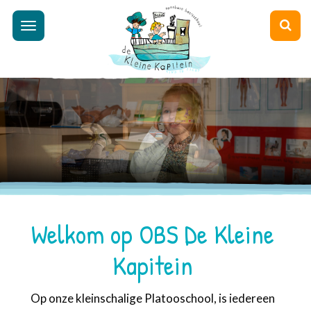
Toggle
navigation
Welkom op OBS De Kleine
Kapitein
Op onze kleinschalige Platooschool, is iedereen